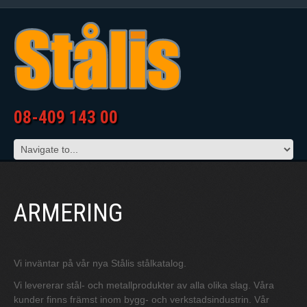
08-409 143 00
ARMERING
Vi inväntar på vår nya Stålis stålkatalog.
Vi levererar stål- och metallprodukter av alla olika slag. Våra
kunder finns främst inom bygg- och verkstadsindustrin. Vår