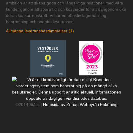
ambition är att skapa goda och långsiktiga relationer med våra
kunder genom att spara tid och kostnader för att därigenom öka
deras konkurrenskraft. Vi har en effektiv lagerhållning,
bearbetning och snabba leveranser.
Allmänna leveransbestämmelser (1)
©2014 Stålis |
Hemsida av Zenap Webbyrå i Enköping