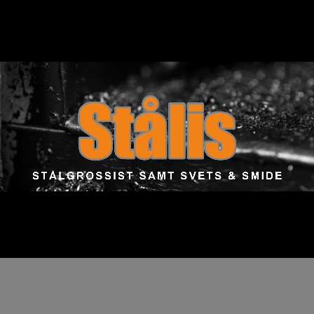
S T Å L G R O S S I S T   S A M T   S V E T S   &   S M I D E 