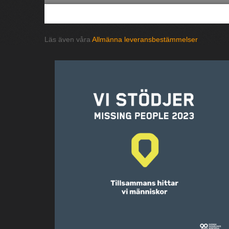
Läs även våra
Allmänna leveransbestämmelser