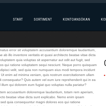
START
SORTIMENT
KONTOANSÖKAN
KO
e natus error sit voluptatem accusantium doloremque laudantium,
b illo inventore veritatis et quasi architecto beatae vitae dicta
uptatem quia voluptas sit aspernatur aut odit aut fugit, sed
os qui ratione voluptatem sequi nesciunt. Neque porro quisquam
 adipisci velit, sed quia non numquam eius modi tempora incidunt
 Ut enim ad minima veniam, quis nostrum exercitationem ullam
odi consequatur? Quis autem vel eum iure reprehenderit qui in ea
l illum qui dolorem eum fugiat quo voluptas nulla pariatur?
uptatem accusantium doloremque laudantium, totam rem aperiam,
itecto beatae vitae dicta sunt explicabo. Nemo enim ipsam
t, sed quia consequuntur magni dolores eos qui ratione