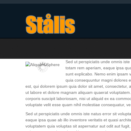
Sed ut perspiciatis unde omnis ist
totam rem aperiam, eaque ipsa quae a
sunt explicabo. Nemo enim ipsam vol
quia consequuntur magni dolores e
est, qui dolorem ipsum quia dolor sit amet, consectetur,
ut labore et dolore magnam aliquam quaerat voluptatem.
corporis suscipit laboriosam, nisi ut aliquid ex ea comm
voluptate velit esse quam nihil molestiae consequatur, ve
Sed ut perspiciatis unde omnis iste natus error sit vol
eaque ipsa quae ab illo inventore veritatis et quasi arch
voluptatem quia voluptas sit aspernatur aut odit aut fugi