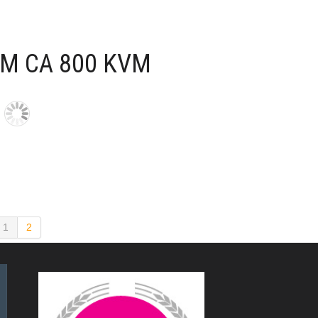
LM CA 800 KVM
1
2