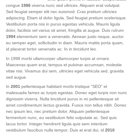
congue
1986
viverra nunc sed ultrices. Aliquam erat volutpat.
Sed feugiat semper elit nec euismod. Cras pretium ultricies
adipiscing. Etiam id dolor ligula. Sed feugiat pretium scelerisque.
Vestibulum porta nisi in purus egestas vehicula. Mauris ligula
dolor, facilisis vel varius sit amet, fringilla at augue. Duis rutrum
1994
elementum sem a venenatis. Aenean justo neque, auctor
eu semper eget, sollicitudin in diam. Mauris mattis porta quam,
id placerat tortor venenatis ac. In in tincidunt leo.
In 1998 morbi ullamcorper ullamcorper turpis at ornare.
Maecenas quam erat, tempus et pulvinar accumsan, molestie
vitae nisi. Vivamus dui sem, ultricies eget vehicula sed, gravida
sed augue.
In
2001
pellentesque habitant morbi tristique "SEO" et
malesuada fames ac turpis egestas. Donec eget turpis non nunc
dignissim viverra. Nulla tincidunt purus in mi pellentesque sit
amet condimentum lectus gravida. Fusce non tellus nibh. Donec
nec ipsum leo, nec pretium dolor. Aliquam pellentesque
fermentum nunc, eu vestibulum felis vulputate ac. Sed quis
lacus tortor. Integer hendrerit ligula quis sem interdum
vestibulum faucibus nulla tempor. Duis at erat dui, id
2010