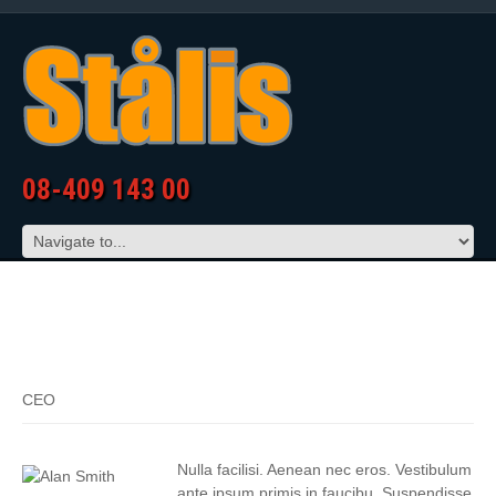
08-409 143 00
ALAN SMITH
CEO
Nulla facilisi. Aenean nec eros. Vestibulum
ante ipsum primis in faucibu. Suspendisse