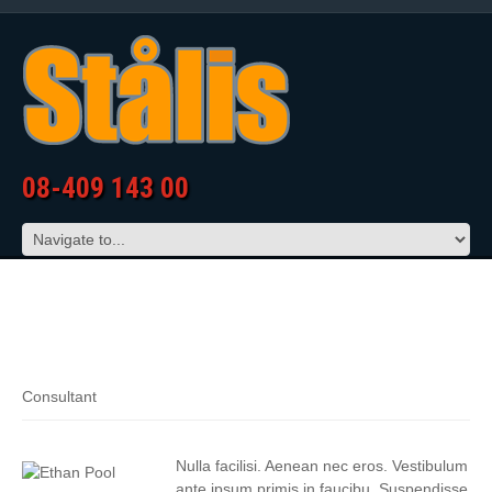
08-409 143 00
ETHAN POOL
Consultant
Nulla facilisi. Aenean nec eros. Vestibulum
ante ipsum primis in faucibu. Suspendisse