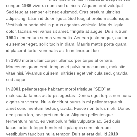
congue
1986
viverra nunc sed ultrices. Aliquam erat volutpat.
Sed feugiat semper elit nec euismod. Cras pretium ultricies
adipiscing. Etiam id dolor ligula. Sed feugiat pretium scelerisque.
Vestibulum porta nisi in purus egestas vehicula. Mauris ligula
dolor, facilisis vel varius sit amet, fringilla at augue. Duis rutrum
1994
elementum sem a venenatis. Aenean justo neque, auctor
eu semper eget, sollicitudin in diam. Mauris mattis porta quam,
id placerat tortor venenatis ac. In in tincidunt leo.
In 1998 morbi ullamcorper ullamcorper turpis at ornare.
Maecenas quam erat, tempus et pulvinar accumsan, molestie
vitae nisi. Vivamus dui sem, ultricies eget vehicula sed, gravida
sed augue.
In
2001
pellentesque habitant morbi tristique "SEO" et
malesuada fames ac turpis egestas. Donec eget turpis non nunc
dignissim viverra. Nulla tincidunt purus in mi pellentesque sit
amet condimentum lectus gravida. Fusce non tellus nibh. Donec
nec ipsum leo, nec pretium dolor. Aliquam pellentesque
fermentum nunc, eu vestibulum felis vulputate ac. Sed quis
lacus tortor. Integer hendrerit ligula quis sem interdum
vestibulum faucibus nulla tempor. Duis at erat dui, id
2010