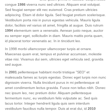
congue
1986
viverra nunc sed ultrices. Aliquam erat volutpat.
Sed feugiat semper elit nec euismod. Cras pretium ultricies
adipiscing. Etiam id dolor ligula. Sed feugiat pretium scelerisque.
Vestibulum porta nisi in purus egestas vehicula. Mauris ligula
dolor, facilisis vel varius sit amet, fringilla at augue. Duis rutrum
1994
elementum sem a venenatis. Aenean justo neque, auctor
eu semper eget, sollicitudin in diam. Mauris mattis porta quam,
id placerat tortor venenatis ac. In in tincidunt leo.
In 1998 morbi ullamcorper ullamcorper turpis at ornare.
Maecenas quam erat, tempus et pulvinar accumsan, molestie
vitae nisi. Vivamus dui sem, ultricies eget vehicula sed, gravida
sed augue.
In
2001
pellentesque habitant morbi tristique "SEO" et
malesuada fames ac turpis egestas. Donec eget turpis non nunc
dignissim viverra. Nulla tincidunt purus in mi pellentesque sit
amet condimentum lectus gravida. Fusce non tellus nibh. Donec
nec ipsum leo, nec pretium dolor. Aliquam pellentesque
fermentum nunc, eu vestibulum felis vulputate ac. Sed quis
lacus tortor. Integer hendrerit ligula quis sem interdum
vestibulum faucibus nulla tempor. Duis at erat dui, id
2010